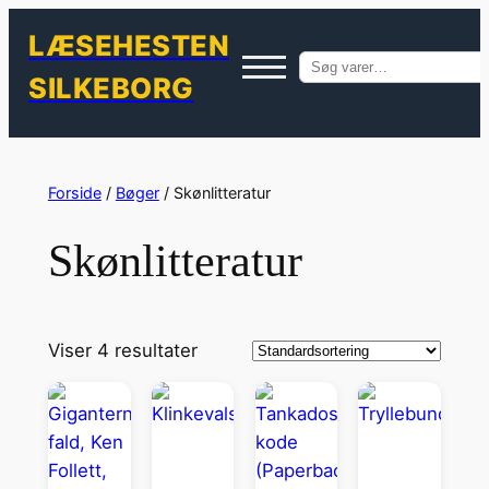
LÆSEHESTEN
Søg
SILKEBORG
efter:
Spring
til
Forside
/
Bøger
/ Skønlitteratur
indhold
Skønlitteratur
Viser 4 resultater