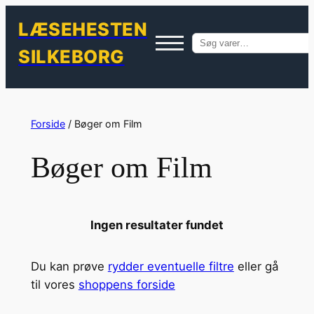
LÆSEHESTEN
Søg
SILKEBORG
efter:
Spring
til
Forside
/ Bøger om Film
indhold
Bøger om Film
Ingen resultater fundet
Du kan prøve
rydder eventuelle filtre
eller gå
til vores
shoppens forside