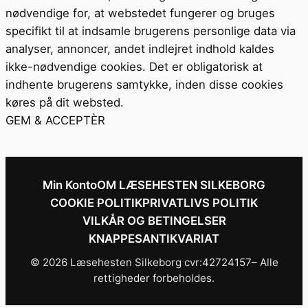
nødvendige for, at webstedet fungerer og bruges
specifikt til at indsamle brugerens personlige data via
analyser, annoncer, andet indlejret indhold kaldes
ikke-nødvendige cookies. Det er obligatorisk at
indhente brugerens samtykke, inden disse cookies
køres på dit websted.
GEM & ACCEPTÈR
Min Konto
OM LÆSEHESTEN SILKEBORG
COOKIE POLITIK
PRIVATLIVS POLITIK
VILKÅR OG BETINGELSER
KNAPPESANTIKVARIAT
© 2026 Læsehesten Silkeborg cvr:42724157– Alle
rettigheder forbeholdes.