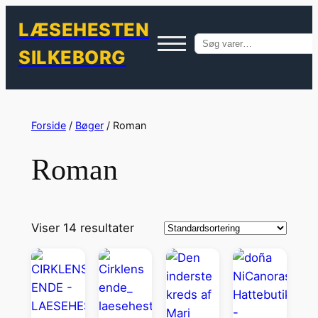
LÆSEHESTEN
Søg
SILKEBORG
efter:
Spring
til
Forside
/
Bøger
/ Roman
indhold
Roman
Viser 14 resultater