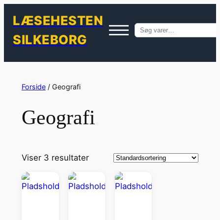
LÆSEHESTEN
Søg
SILKEBORG
efter:
Spring
til
Forside
/ Geografi
indhold
Geografi
Viser 3 resultater