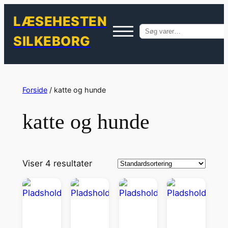
LÆSEHESTEN
Søg
SILKEBORG
efter:
Spring
til
Forside
/ katte og hunde
indhold
katte og hunde
Viser 4 resultater