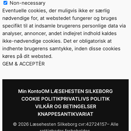
Non-necessary
Eventuelle cookies, der muligvis ikke er særlig
nødvendige for, at webstedet fungerer og bruges
specifikt til at indsamle brugerens personlige data via
analyser, annoncer, andet indlejret indhold kaldes
ikke-nødvendige cookies. Det er obligatorisk at
indhente brugerens samtykke, inden disse cookies
køres på dit websted.
GEM & ACCEPTÈR
Min Konto
OM LÆSEHESTEN SILKEBORG
COOKIE POLITIK
PRIVATLIVS POLITIK
VILKÅR OG BETINGELSER
KNAPPESANTIKVARIAT
© 2026 Læsehesten Silkeborg cvr:42724157– Alle
rettigheder forbeholdes.