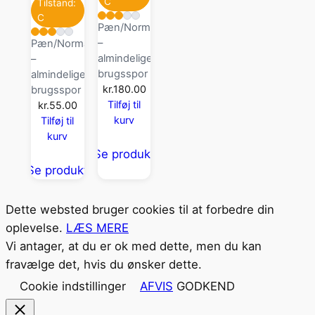
C
Tilstand:
C
Pæn/Normal
–
Pæn/Normal
almindelige
–
brugsspor
almindelige
kr.
180.00
brugsspor
Tilføj til
kr.
55.00
kurv
Tilføj til
kurv
Se produkt
Se produkt
Dette websted bruger cookies til at forbedre din
oplevelse.
LÆS MERE
Vi antager, at du er ok med dette, men du kan
fravælge det, hvis du ønsker dette.
Cookie indstillinger
AFVIS
GODKEND