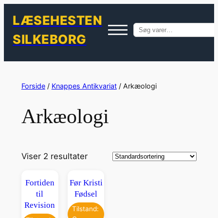
LÆSEHESTEN
Søg
SILKEBORG
efter:
Spring
til
Forside
/
Knappes Antikvariat
/ Arkæologi
indhold
Arkæologi
Viser 2 resultater
Fortiden
Før Kristi
til
Fødsel
Revision
Tilstand: