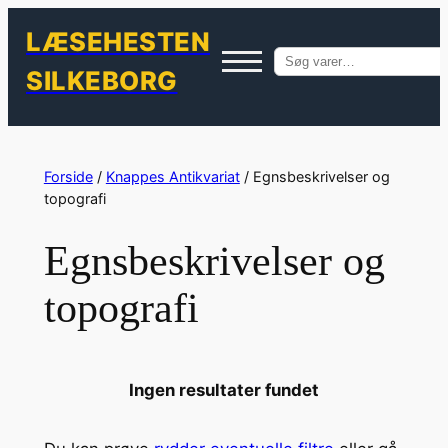
LÆSEHESTEN
Søg
SILKEBORG
efter:
Spring
til
Forside
/
Knappes Antikvariat
/ Egnsbeskrivelser og
indhold
topografi
Egnsbeskrivelser og
topografi
Ingen resultater fundet