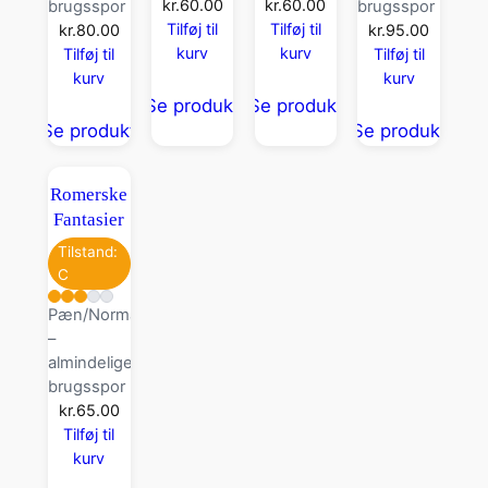
kr.
60.00
kr.
60.00
brugsspor
brugsspor
Tilføj til
Tilføj til
kr.
80.00
kr.
95.00
kurv
kurv
Tilføj til
Tilføj til
kurv
kurv
Se produkt
Se produkt
Se produkt
Se produkt
Romerske
Fantasier
Tilstand:
C
Pæn/Normal
–
almindelige
brugsspor
kr.
65.00
Tilføj til
kurv