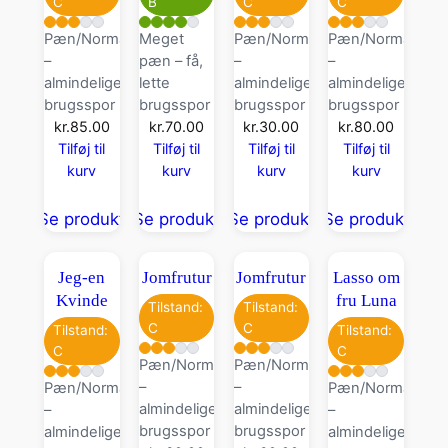
C
B
C
C
Pæn/Normal
Meget
Pæn/Normal
Pæn/Normal
–
pæn – få,
–
–
almindelige
lette
almindelige
almindelige
brugsspor
brugsspor
brugsspor
brugsspor
kr.
85.00
kr.
70.00
kr.
30.00
kr.
80.00
Tilføj til
Tilføj til
Tilføj til
Tilføj til
kurv
kurv
kurv
kurv
Se produkt
Se produkt
Se produkt
Se produkt
Jeg-en
Jomfrutur
Jomfrutur
Lasso om
Kvinde
fru Luna
Tilstand:
Tilstand:
C
C
Tilstand:
Tilstand:
C
C
Pæn/Normal
Pæn/Normal
–
–
Pæn/Normal
Pæn/Normal
almindelige
almindelige
–
–
brugsspor
brugsspor
almindelige
almindelige