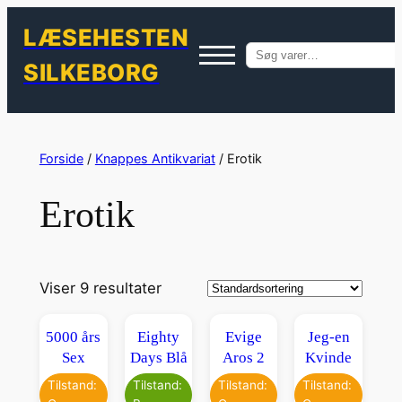
LÆSEHESTEN
Søg
SILKEBORG
efter:
Spring
til
Forside
/
Knappes Antikvariat
/ Erotik
indhold
Erotik
Viser 9 resultater
5000 års
Eighty
Evige
Jeg-en
Sex
Days Blå
Aros 2
Kvinde
Tilstand:
Tilstand:
Tilstand:
Tilstand: