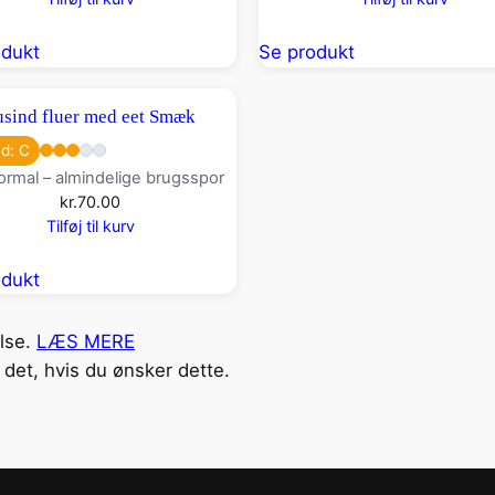
odukt
Se produkt
usind fluer med eet Smæk
nd: C
rmal – almindelige brugsspor
kr.
70.00
Tilføj til kurv
odukt
else.
LÆS MERE
det, hvis du ønsker dette.