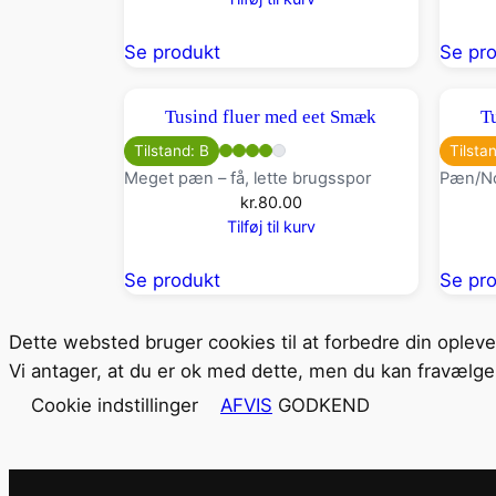
Se produkt
Se pr
Tusind fluer med eet Smæk
T
Tilstand: B
Tilsta
Meget pæn – få, lette brugsspor
Pæn/No
kr.
80.00
Tilføj til kurv
Se produkt
Se pr
Dette websted bruger cookies til at forbedre din oplev
Vi antager, at du er ok med dette, men du kan fravælge 
Cookie indstillinger
AFVIS
GODKEND