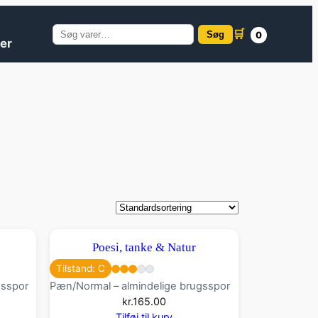
🛒
Søg
0
Søg
er
efter:
Poesi, tanke & Natur
Tilstand: C
gsspor
Pæn/Normal – almindelige brugsspor
kr.
165.00
Tilføj til kurv