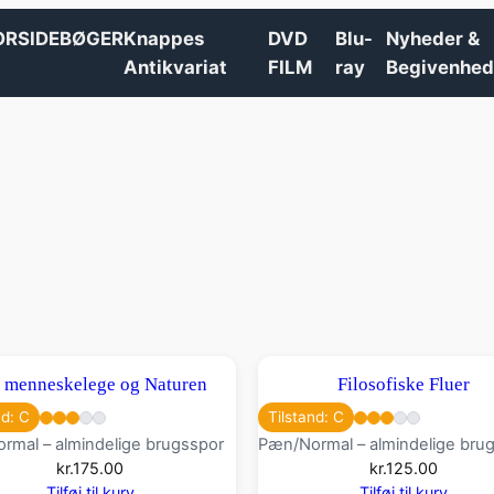
ORSIDE
BØGER
Knappes
DVD
Blu-
Nyheder &
Antikvariat
FILM
ray
Begivenhed
 menneskelege og Naturen
Filosofiske Fluer
nd: C
Tilstand: C
rmal – almindelige brugsspor
Pæn/Normal – almindelige bru
kr.
175.00
kr.
125.00
Tilføj til kurv
Tilføj til kurv