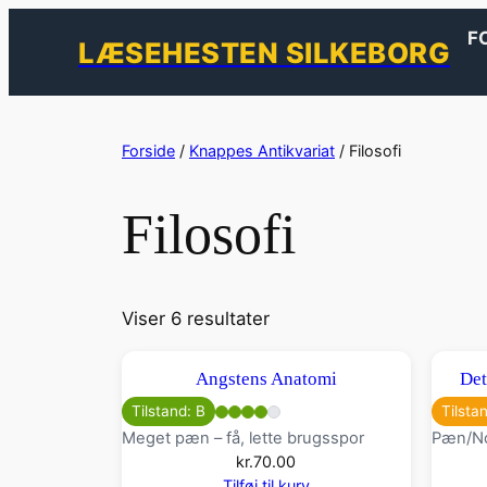
F
LÆSEHESTEN SILKEBORG
Spring
til
Forside
/
Knappes Antikvariat
/ Filosofi
indhold
Filosofi
Viser 6 resultater
Angstens Anatomi
Det
Tilstand: B
Tilsta
Meget pæn – få, lette brugsspor
Pæn/No
kr.
70.00
Tilføj til kurv