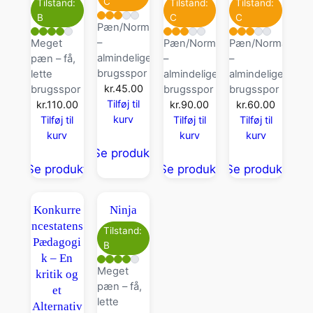
C
Tilstand:
Tilstand:
Tilstand:
B
C
C
Pæn/Normal
–
Meget
Pæn/Normal
Pæn/Normal
almindelige
pæn – få,
–
–
brugsspor
lette
almindelige
almindelige
kr.
45.00
brugsspor
brugsspor
brugsspor
Tilføj til
kr.
110.00
kr.
90.00
kr.
60.00
kurv
Tilføj til
Tilføj til
Tilføj til
kurv
kurv
kurv
Se produkt
Se produkt
Se produkt
Se produkt
Konkurre
Ninja
ncestatens
Tilstand:
Pædagogi
B
k – En
Meget
kritik og
pæn – få,
et
lette
Alternativ