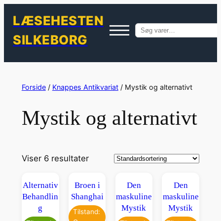
LÆSEHESTEN
Søg
SILKEBORG
efter:
Spring
til
Forside
/
Knappes Antikvariat
/ Mystik og alternativt
indhold
Mystik og alternativt
Viser 6 resultater
Alternativ
Broen i
Den
Den
Behandlin
Shanghai
maskuline
maskuline
g
Mystik
Mystik
Tilstand: