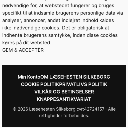
nødvendige for, at webstedet fungerer og bruges
specifikt til at indsamle brugerens personlige data via
analyser, annoncer, andet indlejret indhold kaldes
ikke-nødvendige cookies. Det er obligatorisk at
indhente brugerens samtykke, inden disse cookies
køres på dit websted.
GEM & ACCEPTÈR
Min Konto
OM LÆSEHESTEN SILKEBORG
COOKIE POLITIK
PRIVATLIVS POLITIK
VILKÅR OG BETINGELSER
KNAPPESANTIKVARIAT
© 2026 Læsehesten Silkeborg cvr:42724157– Alle
rettigheder forbeholdes.