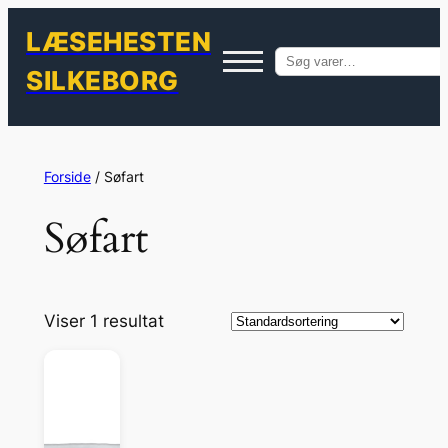
LÆSEHESTEN
Søg
SILKEBORG
efter:
Spring
til
Forside
/ Søfart
indhold
Søfart
Viser 1 resultat