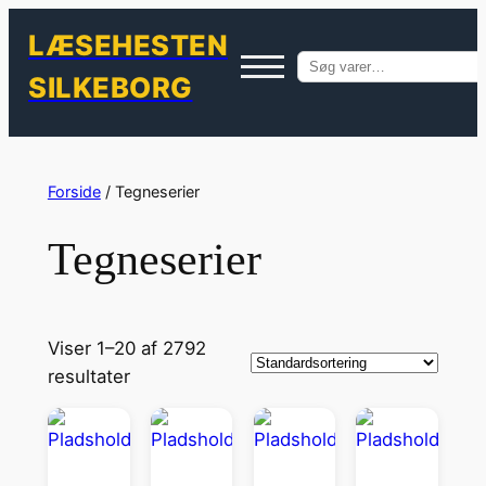
LÆSEHESTEN
Søg
SILKEBORG
efter:
Spring
til
Forside
/ Tegneserier
indhold
Tegneserier
Viser 1–20 af 2792
resultater