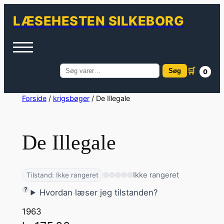
LÆSEHESTEN SILKEBORG
🛒
Søg
0
Søg
efter:
Spring
Forside
/
krigsbøger
/ De Illegale
til
indhold
De Illegale
Ikke rangeret
Tilstand: Ikke rangeret
Hvordan læser jeg tilstanden?
1963