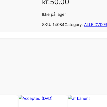
kr.
50.00
Ikke på lager
SKU:
14084
Category:
ALLE DVD’E