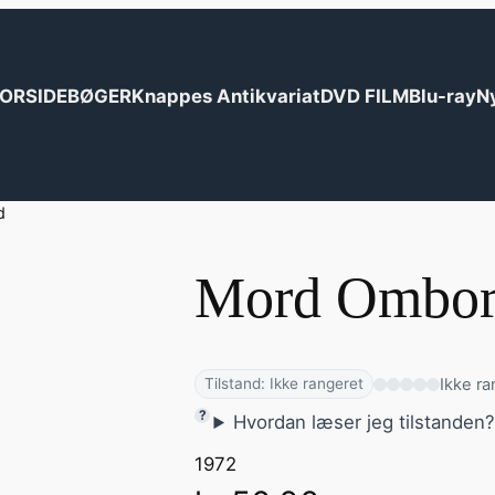
ORSIDE
BØGER
Knappes Antikvariat
DVD FILM
Blu-ray
N
d
Mord Ombo
Ikke ra
Tilstand: Ikke rangeret
Hvordan læser jeg tilstanden
1972