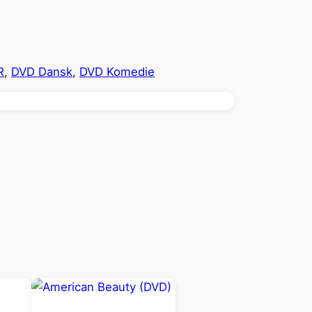
R
, 
DVD Dansk
, 
DVD Komedie