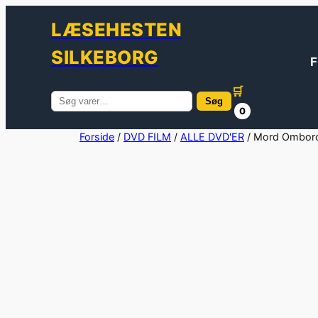
LÆSEHESTEN
SILKEBORG
F
🛒
Søg
Søg
0
efter:
Spring
Forside
/
DVD FILM
/
ALLE DVD'ER
/ Mord Ombor
til
indhold