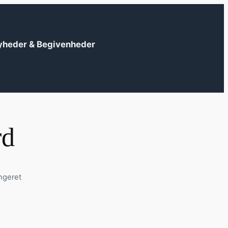
yheder & Begivenheder
rd
ngeret
?