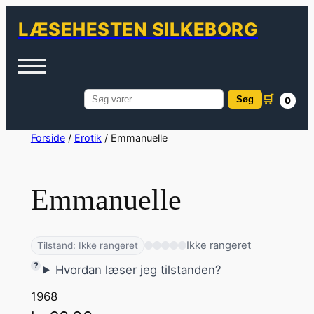
LÆSEHESTEN SILKEBORG
🛒
Søg
0
Søg
efter:
Spring
Forside
/
Erotik
/ Emmanuelle
til
indhold
Emmanuelle
Ikke rangeret
Tilstand: Ikke rangeret
Hvordan læser jeg tilstanden?
1968