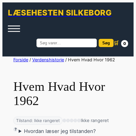
LÆSEHESTEN SILKEBORG
🛒
Søg
0
Søg
efter:
Spring
Forside
/
Verdenshistorie
/ Hvem Hvad Hvor 1962
til
indhold
Hvem Hvad Hvor
1962
Ikke rangeret
Tilstand: Ikke rangeret
Hvordan læser jeg tilstanden?