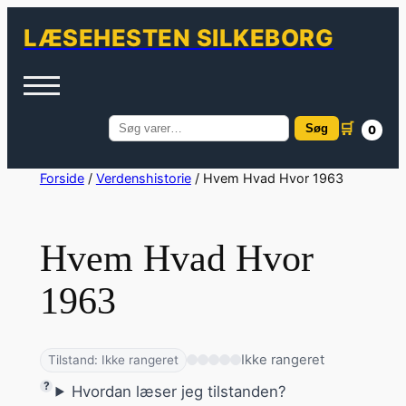
LÆSEHESTEN SILKEBORG
🛒
Søg
0
Søg
efter:
Spring
Forside
/
Verdenshistorie
/ Hvem Hvad Hvor 1963
til
indhold
Hvem Hvad Hvor
1963
Ikke rangeret
Tilstand: Ikke rangeret
Hvordan læser jeg tilstanden?