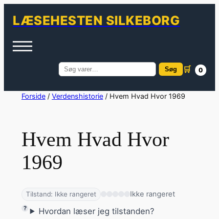
LÆSEHESTEN SILKEBORG
🛒
Søg
0
Søg
efter:
Spring
Forside
/
Verdenshistorie
/ Hvem Hvad Hvor 1969
til
indhold
Hvem Hvad Hvor
1969
Ikke rangeret
Tilstand: Ikke rangeret
Hvordan læser jeg tilstanden?