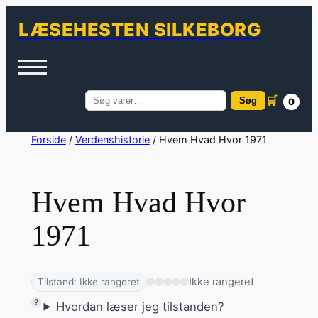
LÆSEHESTEN SILKEBORG
🛒
Søg
0
Søg
efter:
Spring
Forside
/
Verdenshistorie
/ Hvem Hvad Hvor 1971
til
indhold
Hvem Hvad Hvor
1971
Ikke rangeret
Tilstand: Ikke rangeret
Hvordan læser jeg tilstanden?