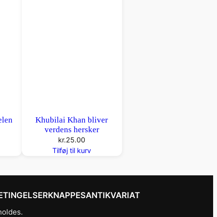
elen
Khubilai Khan bliver
verdens hersker
kr.
25.00
Tilføj til kurv
ETINGELSER
KNAPPESANTIKVARIAT
holdes.