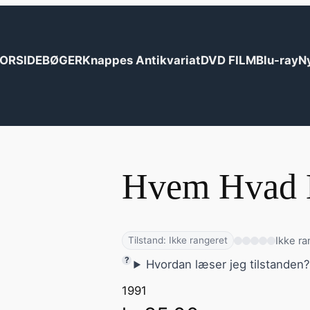
ORSIDE
BØGER
Knappes Antikvariat
DVD FILM
Blu-ray
N
Hvem Hvad 
Ikke ra
Tilstand: Ikke rangeret
Hvordan læser jeg tilstanden
1991