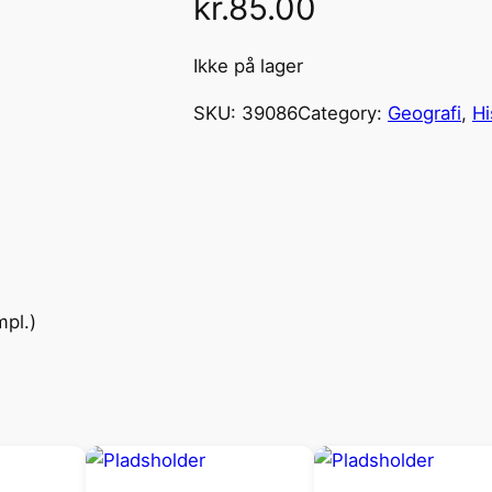
kr.
85.00
Ikke på lager
SKU:
39086
Category:
Geografi
, 
Hi
mpl.)