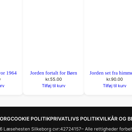
or 1964
Jorden fortalt for Børn
Jorden set fra himm
0
kr.
55.00
kr.
90.00
urv
Tilføj til kurv
Tilføj til kurv
BORG
COOKIE POLITIK
PRIVATLIVS POLITIK
VILKÅR OG B
 Læsehesten Silkeborg cvr:42724157– Alle rettigheder forbe