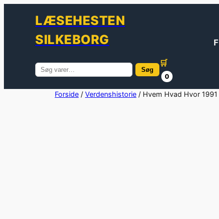
LÆSEHESTEN
SILKEBORG
F
🛒
Søg
Søg
0
efter:
Spring
Forside
/
Verdenshistorie
/ Hvem Hvad Hvor 1991
til
indhold