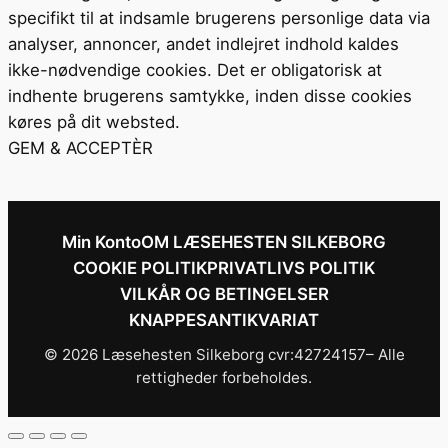
specifikt til at indsamle brugerens personlige data via
analyser, annoncer, andet indlejret indhold kaldes
ikke-nødvendige cookies. Det er obligatorisk at
indhente brugerens samtykke, inden disse cookies
køres på dit websted.
GEM & ACCEPTÈR
Min Konto
OM LÆSEHESTEN SILKEBORG
COOKIE POLITIK
PRIVATLIVS POLITIK
VILKÅR OG BETINGELSER
KNAPPESANTIKVARIAT
© 2026 Læsehesten Silkeborg cvr:42724157– Alle
rettigheder forbeholdes.