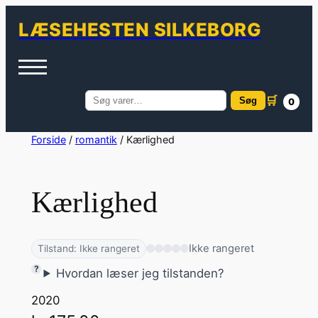
LÆSEHESTEN SILKEBORG
🛒
Søg
0
Søg
efter:
Spring
Forside
/
romantik
/ Kærlighed
til
indhold
Kærlighed
Ikke rangeret
Tilstand: Ikke rangeret
Hvordan læser jeg tilstanden?
2020