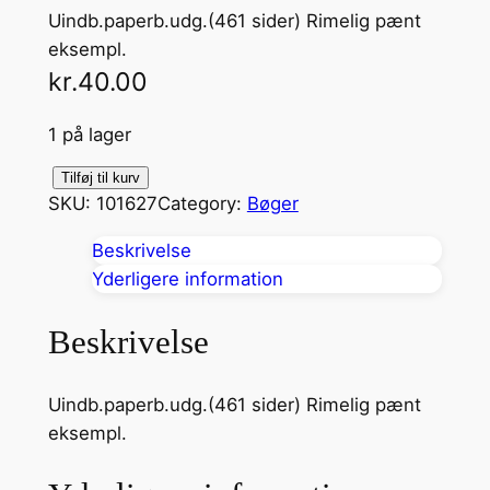
Uindb.paperb.udg.(461 sider) Rimelig pænt
eksempl.
kr.
40.00
1 på lager
K
Tilføj til kurv
SKU:
101627
Category:
Bøger
v
i
Beskrivelse
n
Yderligere information
d
e
Beskrivelse
n
d
Uindb.paperb.udg.(461 sider) Rimelig pænt
e
eksempl.
r
H