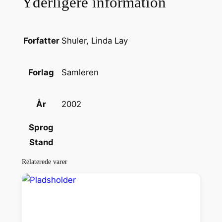
Yderligere information
u
s
k
e
Shuler, Linda Lay
Forfatter
r
a
Samleren
Forlag
n
t
2002
År
a
l
Sprog
Stand
Relaterede varer