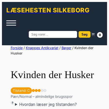
LÆSEHESTEN SILKEBORG
Søg
0
Søg
efter:
Spring
Forside
/
Knappes Antikvariat
/
Bøger
/ Kvinden der
Husker
til
indhold
Kvinden der Husker
Tilstand: C
Pæn/Normal – almindelige brugsspor
Hvordan læser jeg tilstanden?