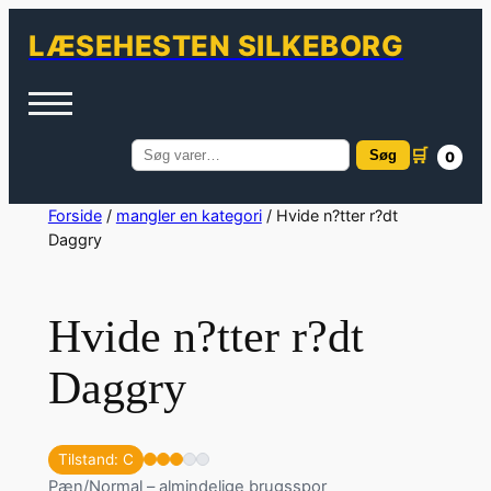
LÆSEHESTEN SILKEBORG
🛒
Søg
0
Søg
efter:
Spring
Forside
/
mangler en kategori
/ Hvide n?tter r?dt
Daggry
til
indhold
Hvide n?tter r?dt
Daggry
Tilstand: C
Pæn/Normal – almindelige brugsspor