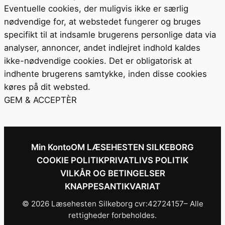
Eventuelle cookies, der muligvis ikke er særlig
nødvendige for, at webstedet fungerer og bruges
specifikt til at indsamle brugerens personlige data via
analyser, annoncer, andet indlejret indhold kaldes
ikke-nødvendige cookies. Det er obligatorisk at
indhente brugerens samtykke, inden disse cookies
køres på dit websted.
GEM & ACCEPTÈR
Min Konto
OM LÆSEHESTEN SILKEBORG
COOKIE POLITIK
PRIVATLIVS POLITIK
VILKÅR OG BETINGELSER
KNAPPESANTIKVARIAT
© 2026 Læsehesten Silkeborg cvr:42724157– Alle
rettigheder forbeholdes.