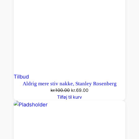
Vare
Tilbud
Aldrig mere stiv nakke, Stanley Rosenberg
på
Den
Den
kr.
100.00
kr.
69.00
tilbud
oprindelige
aktuelle
Tilføj til kurv
pris
pris
var:
er:
kr.100.00.
kr.69.00.