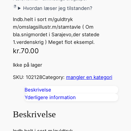
Hvordan læser jeg tilstanden?
Indb.helt i sort m/guldtryk
m/omslagsillustr.m/stamtavle ( Om
bla.snigmordet i Sarajevo,der statede
1.verdenskrig ) Meget flot eksempl.
kr.
70.00
Ikke på lager
SKU:
102128
Category:
mangler en kategori
Beskrivelse
Yderligere information
Beskrivelse
Indb.helt i sort m/guldtryk