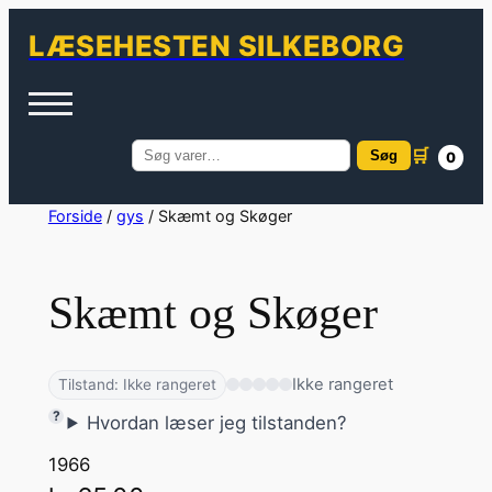
LÆSEHESTEN SILKEBORG
🛒
Søg
0
Søg
efter:
Spring
Forside
/
gys
/ Skæmt og Skøger
til
indhold
Skæmt og Skøger
Ikke rangeret
Tilstand: Ikke rangeret
Hvordan læser jeg tilstanden?
1966