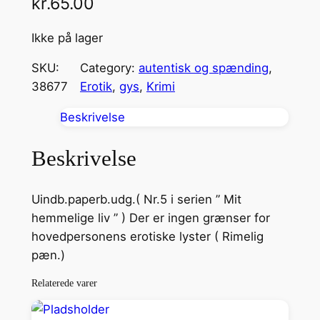
kr.
65.00
Ikke på lager
SKU:
Category:
autentisk og spænding
, 
38677
Erotik
, 
gys
, 
Krimi
Beskrivelse
Beskrivelse
Uindb.paperb.udg.( Nr.5 i serien ” Mit
hemmelige liv ” ) Der er ingen grænser for
hovedpersonens erotiske lyster ( Rimelig
pæn.)
Relaterede varer