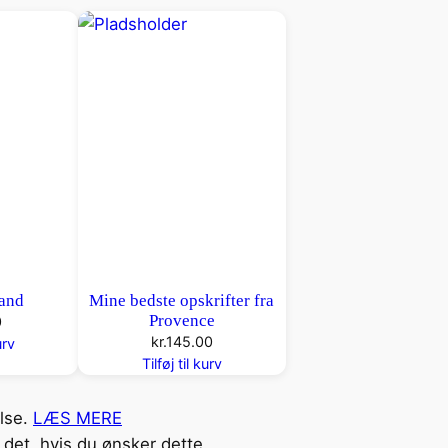
tand
Mine bedste opskrifter fra
Provence
0
kr.
145.00
urv
Tilføj til kurv
else.
LÆS MERE
det, hvis du ønsker dette.