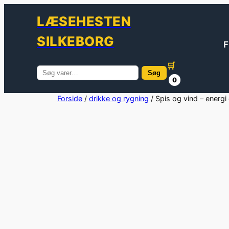
LÆSEHESTEN
SILKEBORG
F
🛒
Søg
Søg
0
efter:
Spring
Forside
/
drikke og rygning
/ Spis og vind – energi
til
indhold