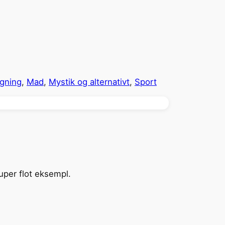
ygning
, 
Mad
, 
Mystik og alternativt
, 
Sport
uper flot eksempl.