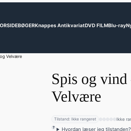
ORSIDE
BØGER
Knappes Antikvariat
DVD FILM
Blu-ray
N
 og Velvære
Spis og vind
Velvære
Ikke ra
Tilstand: Ikke rangeret
Hvordan læser jeg tilstanden