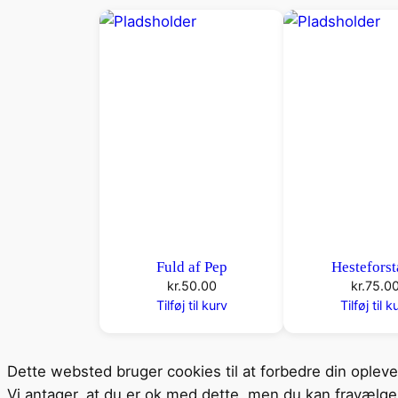
Fuld af Pep
Hestefors
kr.
50.00
kr.
75.0
Tilføj til kurv
Tilføj til k
Dette websted bruger cookies til at forbedre din oplev
Vi antager, at du er ok med dette, men du kan fravælge 