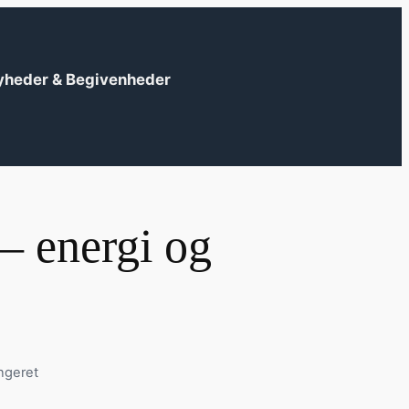
yheder & Begivenheder
 – energi og
ngeret
?