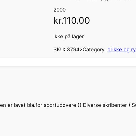
2000
kr.
110.00
Ikke på lager
SKU:
37942
Category:
drikke og r
en er lavet bla.for sportudøvere )( Diverse skribenter ) S