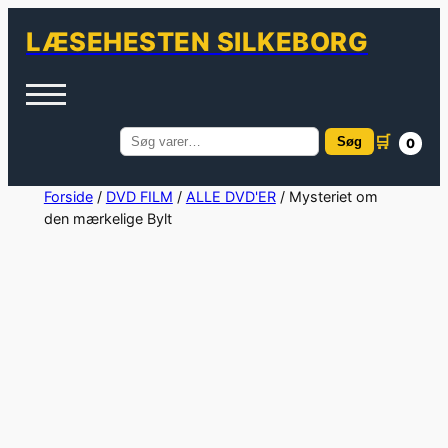
LÆSEHESTEN SILKEBORG
🛒
Søg
0
Søg
efter:
Spring
Forside
/
DVD FILM
/
ALLE DVD'ER
/ Mysteriet om
den mærkelige Bylt
til
indhold