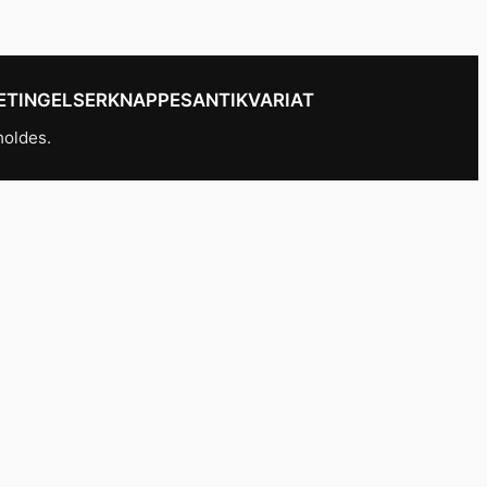
ETINGELSER
KNAPPESANTIKVARIAT
holdes.