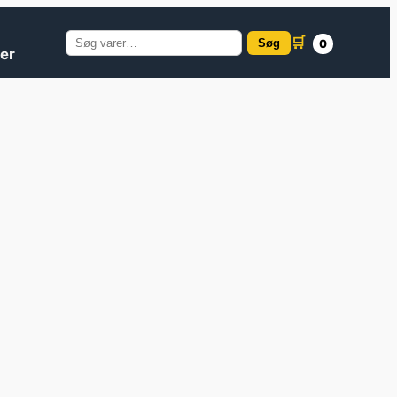
🛒
Søg
0
Søg
er
efter: