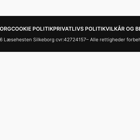
BORG
COOKIE POLITIK
PRIVATLIVS POLITIK
VILKÅR OG B
 Læsehesten Silkeborg cvr:42724157– Alle rettigheder forbe