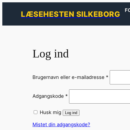
F
LÆSEHESTEN SILKEBORG
Spring
til
indhold
Log ind
P
Brugernavn eller e-mailadresse
*
å
k
P
Adgangskode
*
r
å
æ
k
v
Husk mig
Log ind
r
e
æ
Mistet din adgangskode?
t