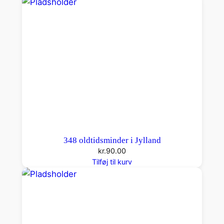
b
l
e
v
e
t
e
n
m
o
d
348 oldtidsminder i Jylland
e
kr.
90.00
n
Tilføj til kurv
k
v
i
n