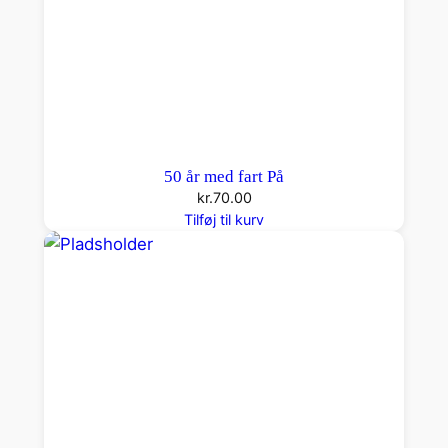
d
e
p
å
6
0
a
50 år med fart På
n
kr.
70.00
t
Tilføj til kurv
a
l