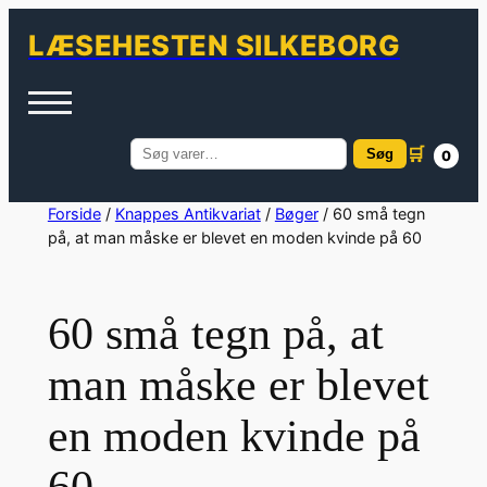
LÆSEHESTEN SILKEBORG
🛒
Søg
0
Søg
efter:
Spring
Forside
/
Knappes Antikvariat
/
Bøger
/ 60 små tegn
på, at man måske er blevet en moden kvinde på 60
til
indhold
60 små tegn på, at
man måske er blevet
en moden kvinde på
60