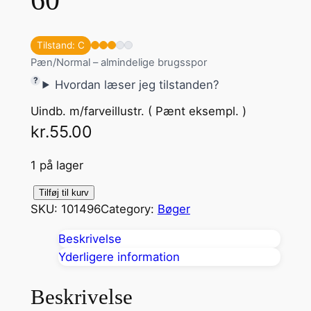
Tilstand: C
Pæn/Normal – almindelige brugsspor
Hvordan læser jeg tilstanden?
Uindb. m/farveillustr. ( Pænt eksempl. )
kr.
55.00
1 på lager
6
Tilføj til kurv
SKU:
101496
Category:
Bøger
0
s
Beskrivelse
m
Yderligere information
å
t
Beskrivelse
e