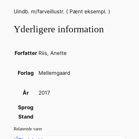
g
Uindb. m/farveillustr. ( Pænt eksempl. )
n
p
Yderligere information
å
,
a
t
Riis, Anette
Forfatter
m
a
Mellemgaard
Forlag
n
m
2017
År
å
s
Sprog
k
Stand
e
e
Relaterede varer
r