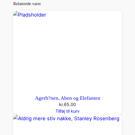
y
Relaterede varer
k
o
l
o
g
i
s
k
e
T
e
o
Agerh?nen, Aben og Elefanten
r
kr.
65.00
i
Tilføj til kurv
e
r
a