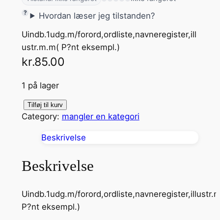
Hvordan læser jeg tilstanden?
Uindb.1udg.m/forord,ordliste,navneregister,ill
ustr.m.m( P?nt eksempl.)
kr.
85.00
1 på lager
M
Tilføj til kurv
Category:
mangler en kategori
o
d
Beskrivelse
e
r
Beskrivelse
n
e
Uindb.1udg.m/forord,ordliste,navneregister,illustr.
p
P?nt eksempl.)
s