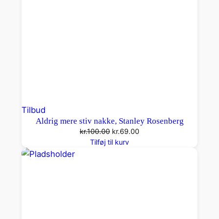
n
t
a
l
Vare
Tilbud
Aldrig mere stiv nakke, Stanley Rosenberg
på
Den
Den
kr.
100.00
kr.
69.00
tilbud
oprindelige
aktuelle
Tilføj til kurv
pris
pris
var:
er:
kr.100.00.
kr.69.00.