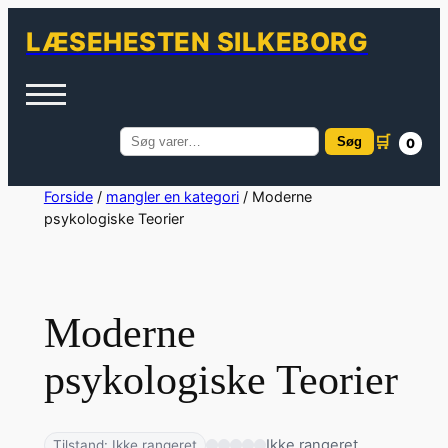
LÆSEHESTEN SILKEBORG
🛒
Søg
0
Søg
efter:
Spring
Forside
/
mangler en kategori
/ Moderne
psykologiske Teorier
til
indhold
Moderne
psykologiske Teorier
Ikke rangeret
Tilstand: Ikke rangeret