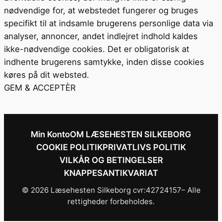
nødvendige for, at webstedet fungerer og bruges
specifikt til at indsamle brugerens personlige data via
analyser, annoncer, andet indlejret indhold kaldes
ikke-nødvendige cookies. Det er obligatorisk at
indhente brugerens samtykke, inden disse cookies
køres på dit websted.
GEM & ACCEPTÈR
Min Konto
OM LÆSEHESTEN SILKEBORG
COOKIE POLITIK
PRIVATLIVS POLITIK
VILKÅR OG BETINGELSER
KNAPPESANTIKVARIAT
© 2026 Læsehesten Silkeborg cvr:42724157– Alle
rettigheder forbeholdes.