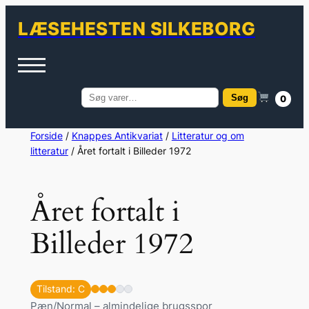
LÆSEHESTEN SILKEBORG
Søg
0
Søg
efter:
Spring
Forside
/
Knappes Antikvariat
/
Litteratur og om
litteratur
/ Året fortalt i Billeder 1972
til
indhold
Året fortalt i
Billeder 1972
Tilstand: C
Pæn/Normal – almindelige brugsspor