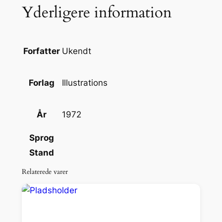
Yderligere information
i
B
i
l
Ukendt
Forfatter
l
e
Illustrations
Forlag
d
e
1972
År
r
1
Sprog
9
Stand
7
2
Relaterede varer
a
n
t
a