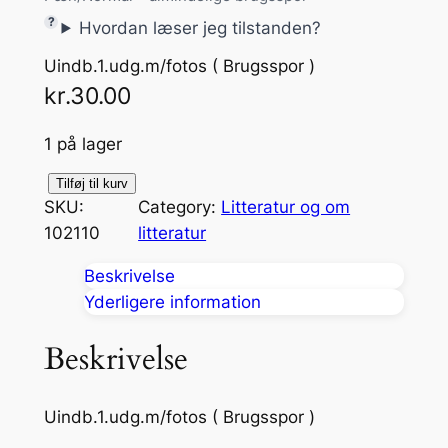
Hvordan læser jeg tilstanden?
Uindb.1.udg.m/fotos ( Brugsspor )
kr.
30.00
1 på lager
Å
Tilføj til kurv
SKU:
Category:
Litteratur og om
r
102110
litteratur
e
t
Beskrivelse
f
Yderligere information
o
r
Beskrivelse
t
a
Uindb.1.udg.m/fotos ( Brugsspor )
l
t