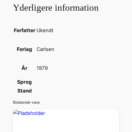
Yderligere information
i
B
i
l
Ukendt
Forfatter
l
e
Carlsen
Forlag
d
e
1979
År
r
1
Sprog
9
Stand
7
9
Relaterede varer
a
n
t
a