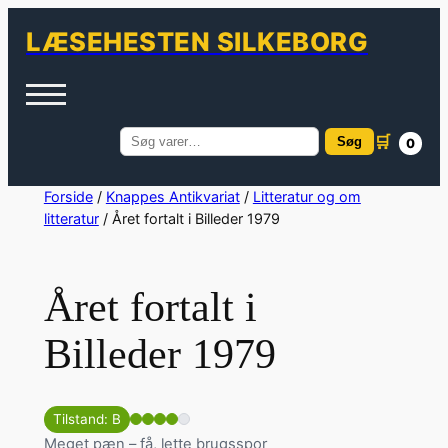
LÆSEHESTEN SILKEBORG
🛒
Søg
0
Søg
efter:
Spring
Forside
/
Knappes Antikvariat
/
Litteratur og om
litteratur
/ Året fortalt i Billeder 1979
til
indhold
Året fortalt i
Billeder 1979
Tilstand: B
Meget pæn – få, lette brugsspor