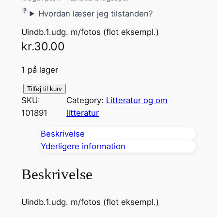
Hvordan læser jeg tilstanden?
Uindb.1.udg. m/fotos (flot eksempl.)
kr.
30.00
1 på lager
Å
Tilføj til kurv
SKU:
Category:
Litteratur og om
r
101891
litteratur
e
t
Beskrivelse
f
Yderligere information
o
r
Beskrivelse
t
a
Uindb.1.udg. m/fotos (flot eksempl.)
l
t