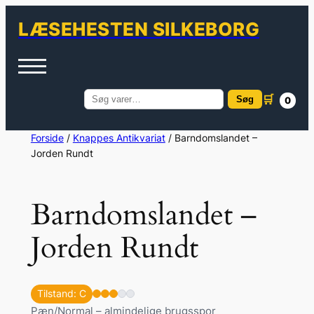
LÆSEHESTEN SILKEBORG
🛒
Søg
0
Søg
efter:
Spring
Forside
/
Knappes Antikvariat
/ Barndomslandet –
Jorden Rundt
til
indhold
Barndomslandet –
Jorden Rundt
Tilstand: C
Pæn/Normal – almindelige brugsspor