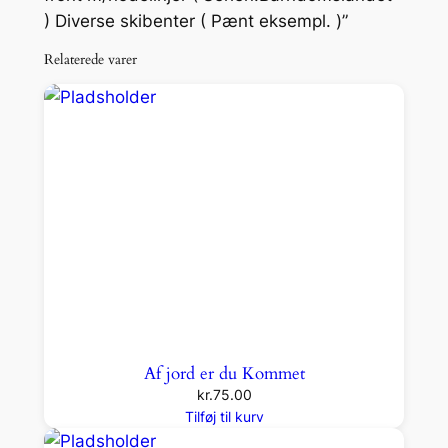
) Diverse skibenter ( Pænt eksempl. )”
a
n
Relaterede varer
d
e
t
–
J
o
r
d
e
n
R
u
Af jord er du Kommet
n
kr.
75.00
d
Tilføj til kurv
t