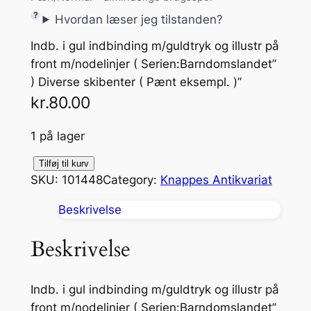
Hvordan læser jeg tilstanden?
Indb. i gul indbinding m/guldtryk og illustr på
front m/nodelinjer ( Serien:Barndomslandet”
) Diverse skibenter ( Pænt eksempl. )”
kr.
80.00
1 på lager
B
Tilføj til kurv
SKU:
101448
Category:
Knappes Antikvariat
a
r
Beskrivelse
n
d
Beskrivelse
o
m
Indb. i gul indbinding m/guldtryk og illustr på
s
front m/nodelinjer ( Serien:Barndomslandet”
l