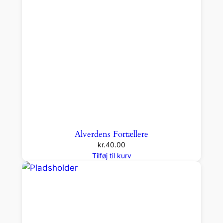
a
n
t
a
l
Alverdens Fortællere
kr.
40.00
Tilføj til kurv