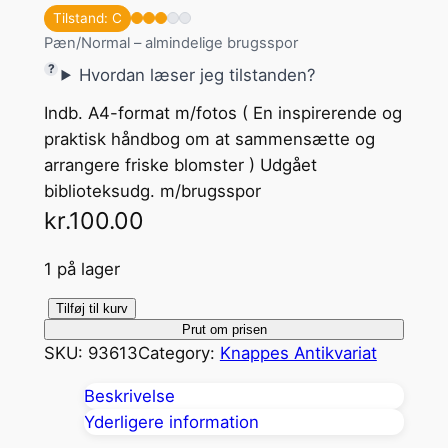
Tilstand: C
Pæn/Normal – almindelige brugsspor
Hvordan læser jeg tilstanden?
Indb. A4-format m/fotos ( En inspirerende og
praktisk håndbog om at sammensætte og
arrangere friske blomster ) Udgået
biblioteksudg. m/brugsspor
kr.
100.00
1 på lager
B
Tilføj til kurv
Prut om prisen
l
SKU:
93613
Category:
Knappes Antikvariat
o
m
Beskrivelse
s
Yderligere information
t