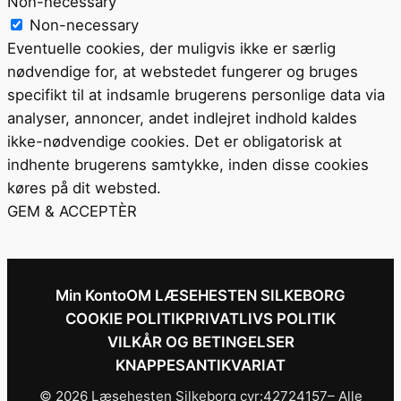
Non-necessary
Non-necessary
Eventuelle cookies, der muligvis ikke er særlig
nødvendige for, at webstedet fungerer og bruges
specifikt til at indsamle brugerens personlige data via
analyser, annoncer, andet indlejret indhold kaldes
ikke-nødvendige cookies. Det er obligatorisk at
indhente brugerens samtykke, inden disse cookies
køres på dit websted.
GEM & ACCEPTÈR
Min Konto
OM LÆSEHESTEN SILKEBORG
COOKIE POLITIK
PRIVATLIVS POLITIK
VILKÅR OG BETINGELSER
KNAPPESANTIKVARIAT
© 2026 Læsehesten Silkeborg cvr:42724157– Alle