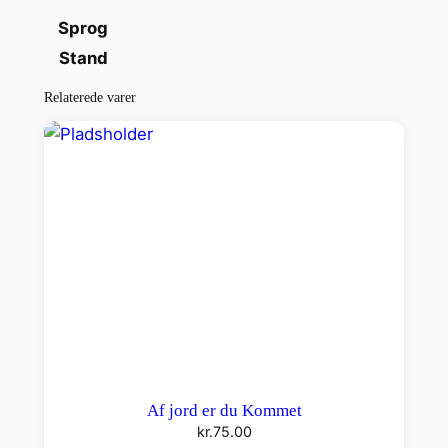
g
Sprog
B
Stand
u
k
Relaterede varer
e
t
t
e
r
a
n
t
a
l
Af jord er du Kommet
kr.
75.00