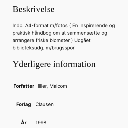
e
Beskrivelse
r
–
Indb. A4-format m/fotos ( En inspirerende og
A
praktisk håndbog om at sammensætte og
r
arrangere friske blomster ) Udgået
r
biblioteksudg. m/brugsspor
a
n
Yderligere information
g
e
m
Hiller, Malcom
Forfatter
e
n
t
Clausen
Forlag
e
r
1998
År
o