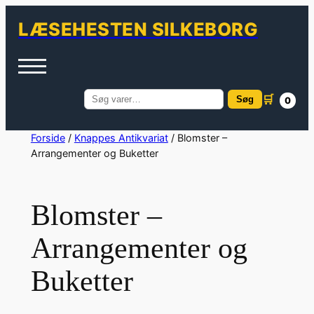
LÆSEHESTEN SILKEBORG
🛒
Søg
0
Søg
efter:
Spring
Forside
/
Knappes Antikvariat
/ Blomster –
Arrangementer og Buketter
til
indhold
Blomster –
Arrangementer og
Buketter