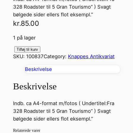
328 Roadster til 5 Gran Tourismo” ) Svagt
bølgede sider ellers flot eksempl.”
kr.
85.00
1 på lager
B
Tilføj til kurv
SKU:
100837
Category:
Knappes Antikvariat
M
W
Beskrivelse
a
n
Beskrivelse
t
a
Indb. ca A4-format m/fotos ( Undertitel:Fra
l
328 Roadster til 5 Gran Tourismo” ) Svagt
bølgede sider ellers flot eksempl.”
Relaterede varer