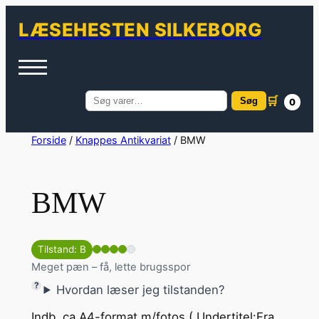
LÆSEHESTEN SILKEBORG
🛒
Søg
0
Søg
efter:
Spring
Forside
/
Knappes Antikvariat
/ BMW
til
indhold
BMW
Tilstand: B
Meget pæn – få, lette brugsspor
Hvordan læser jeg tilstanden?
Indb. ca A4-format m/fotos ( Undertitel:Fra