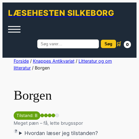
LÆSEHESTEN SILKEBORG
🛒
Søg
0
Søg
efter:
Spring
Forside
/
Knappes Antikvariat
/
Litteratur og om
litteratur
/ Borgen
til
indhold
Borgen
Tilstand: B
Meget pæn – få, lette brugsspor
Hvordan læser jeg tilstanden?