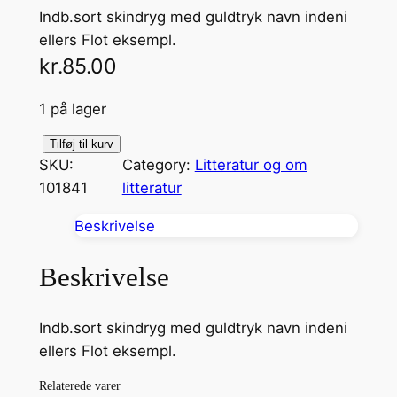
Indb.sort skindryg med guldtryk navn indeni
ellers Flot eksempl.
kr.
85.00
1 på lager
B
Tilføj til kurv
SKU:
Category:
Litteratur og om
o
101841
litteratur
r
g
Beskrivelse
e
n
Beskrivelse
a
n
Indb.sort skindryg med guldtryk navn indeni
t
ellers Flot eksempl.
a
l
Relaterede varer