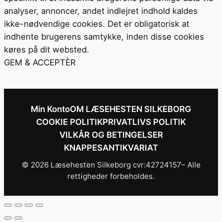
analyser, annoncer, andet indlejret indhold kaldes
ikke-nødvendige cookies. Det er obligatorisk at
indhente brugerens samtykke, inden disse cookies
køres på dit websted.
GEM & ACCEPTÈR
Min Konto
OM LÆSEHESTEN SILKEBORG
COOKIE POLITIK
PRIVATLIVS POLITIK
VILKÅR OG BETINGELSER
KNAPPESANTIKVARIAT
© 2026 Læsehesten Silkeborg cvr:42724157– Alle
rettigheder forbeholdes.