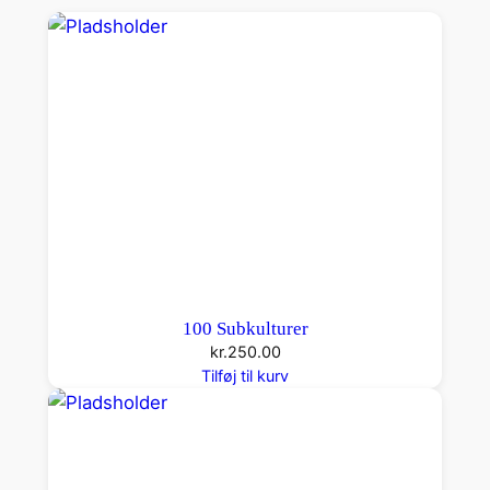
n
t
a
l
100 Subkulturer
kr.
250.00
Tilføj til kurv