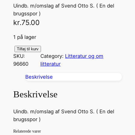
Uindb. m/omslag af Svend Otto S. ( En del
brugsspor )
kr.
75.00
1 på lager
C
Tilføj til kurv
SKU:
Category:
Litteratur og om
i
96660
litteratur
t
a
Beskrivelse
d
e
Beskrivelse
l
l
Uindb. m/omslag af Svend Otto S. ( En del
e
brugsspor )
t
a
Relaterede varer