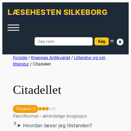
LÆSEHESTEN SILKEBORG
Søg
0
Søg
efter:
Spring
Forside
/
Knappes Antikvariat
/
Litteratur og om
litteratur
/ Citadellet
til
indhold
Citadellet
Tilstand: C
Pæn/Normal – almindelige brugsspor
Hvordan læser jeg tilstanden?