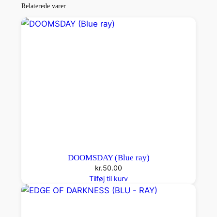
E
Relaterede varer
T
I
T
A
N
S
(
B
l
u
–
r
DOOMSDAY (Blue ray)
a
kr.
50.00
y
Tilføj til kurv
)
a
n