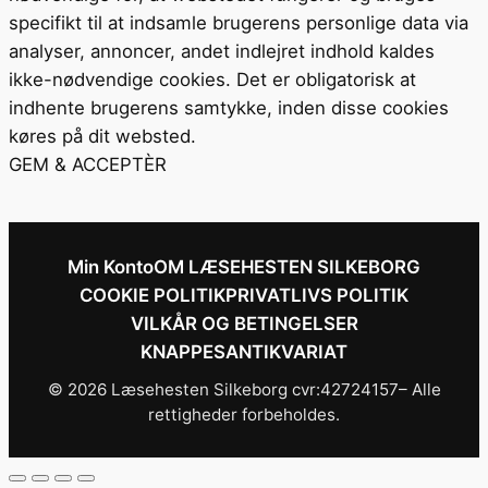
specifikt til at indsamle brugerens personlige data via
analyser, annoncer, andet indlejret indhold kaldes
ikke-nødvendige cookies. Det er obligatorisk at
indhente brugerens samtykke, inden disse cookies
køres på dit websted.
GEM & ACCEPTÈR
Min Konto
OM LÆSEHESTEN SILKEBORG
COOKIE POLITIK
PRIVATLIVS POLITIK
VILKÅR OG BETINGELSER
KNAPPESANTIKVARIAT
© 2026 Læsehesten Silkeborg cvr:42724157– Alle
rettigheder forbeholdes.