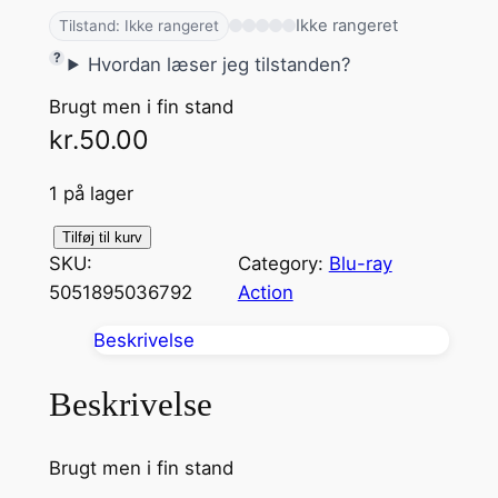
Ikke rangeret
Tilstand: Ikke rangeret
Hvordan læser jeg tilstanden?
Brugt men i fin stand
kr.
50.00
1 på lager
C
Tilføj til kurv
SKU:
Category:
Blu-ray
L
5051895036792
Action
A
S
Beskrivelse
H
O
Beskrivelse
F
T
Brugt men i fin stand
H