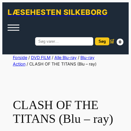
LÆSEHESTEN SILKEBORG
🛒
Søg
0
Søg
efter:
Spring
Forside
/
DVD FILM
/
Alle Blu-ray
/
Blu-ray
Action
/ CLASH OF THE TITANS (Blu – ray)
til
indhold
CLASH OF THE
TITANS (Blu – ray)