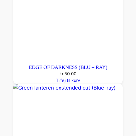
t
a
l
EDGE OF DARKNESS (BLU – RAY)
kr.
50.00
Tilføj til kurv