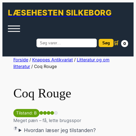
LÆSEHESTEN SILKEBORG
🛒
Søg
0
Søg
efter:
Spring
Forside
/
Knappes Antikvariat
/
Litteratur og om
litteratur
/ Coq Rouge
til
indhold
Coq Rouge
Tilstand: B
Meget pæn – få, lette brugsspor
Hvordan læser jeg tilstanden?