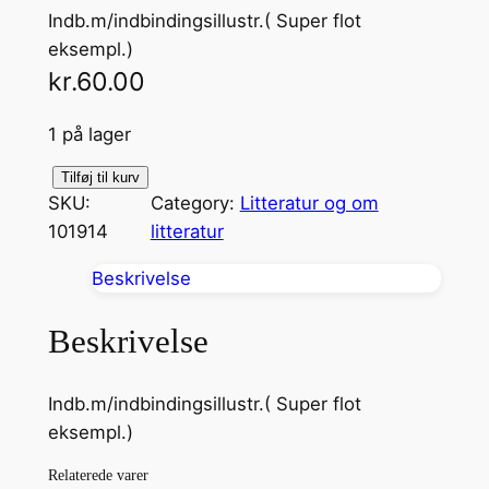
Indb.m/indbindingsillustr.( Super flot
eksempl.)
kr.
60.00
1 på lager
C
Tilføj til kurv
SKU:
Category:
Litteratur og om
o
101914
litteratur
q
R
Beskrivelse
o
u
Beskrivelse
g
e
Indb.m/indbindingsillustr.( Super flot
a
eksempl.)
n
t
Relaterede varer