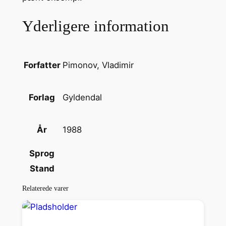
l
Yderligere information
i
g
F
a
Pimonov, Vladimir
Forfatter
r
l
Gyldendal
Forlag
i
g
1988
År
e
a
Sprog
n
Stand
t
a
Relaterede varer
l