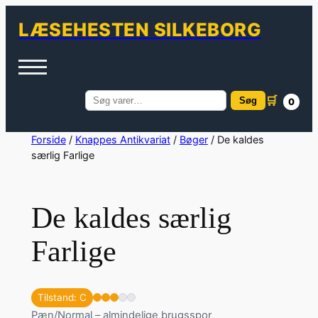
LÆSEHESTEN SILKEBORG
🛒
Søg
0
Søg
efter:
Spring
Forside
/
Knappes Antikvariat
/
Bøger
/ De kaldes
særlig Farlige
til
indhold
De kaldes særlig
Farlige
Tilstand: C
Pæn/Normal – almindelige brugsspor