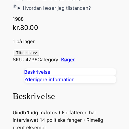
Hvordan læser jeg tilstanden?
1988
kr.
80.00
1 på lager
D
Tilføj til kurv
SKU:
4736
Category:
Bøger
e
k
Beskrivelse
a
Yderligere information
l
d
Beskrivelse
e
s
Uindb.1udg.m/fotos ( Forfatteren har
s
interviewet 14 politiske fanger ) Rimelig
æ
pænt eksempl.
r