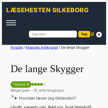
LÆSEHESTEN SILKEBORG
🛒
Søg
0
Søg
efter:
Spring
Forside
/
Knappes Antikvariat
/ De lange Skygger
til
indhold
De lange Skygger
Tilstand: B
Meget pæn – få, lette brugsspor
Hvordan læser jeg tilstanden?
Uindb. paperb.udg. Rød ryg, hvid titelskrift