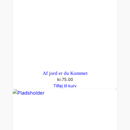
e
r
a
n
t
a
l
Af jord er du Kommet
kr.
75.00
Tilføj til kurv