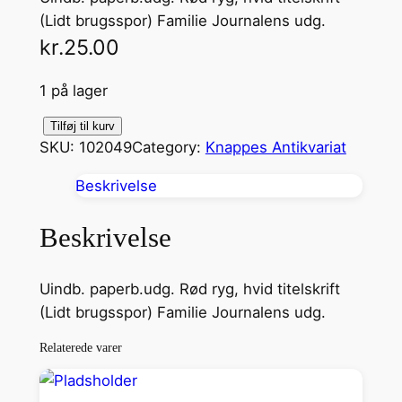
(Lidt brugsspor) Familie Journalens udg.
kr.
25.00
1 på lager
D
Tilføj til kurv
SKU:
102049
Category:
Knappes Antikvariat
e
l
Beskrivelse
a
n
Beskrivelse
g
e
Uindb. paperb.udg. Rød ryg, hvid titelskrift
S
(Lidt brugsspor) Familie Journalens udg.
k
y
Relaterede varer
g
g