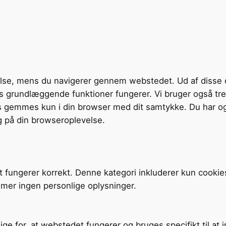
velse, mens du navigerer gennem webstedet. Ud af disse 
tens grundlæggende funktioner fungerer. Vi bruger også t
s gemmes kun i din browser med dit samtykke. Du har og
g på din browseroplevelse.
t fungerer korrekt. Denne kategori inkluderer kun cookie
mer ingen personlige oplysninger.
ige for, at webstedet fungerer og bruges specifikt til at