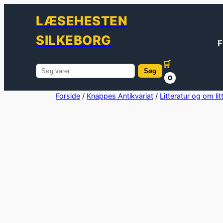
LÆSEHESTEN
SILKEBORG
F
🛒
Søg
Søg
0
efter:
Spring
Forside
/
Knappes Antikvariat
/
Litteratur og om lit
til
indhold