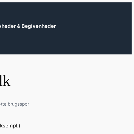
yheder & Begivenheder
lk
ette brugsspor
?
eksempl.)