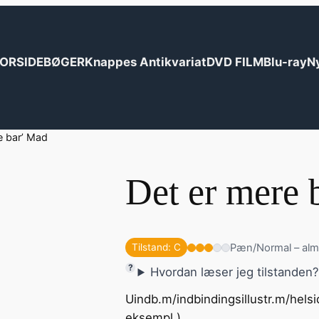
ORSIDE
BØGER
Knappes Antikvariat
DVD FILM
Blu-ray
N
e bar’ Mad
Det er mere 
Pæn/Normal – alm
Tilstand: C
Hvordan læser jeg tilstanden
Uindb.m/indbindingsillustr.m/helsi
eksempl.)