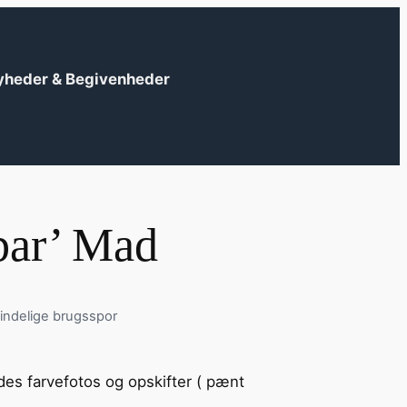
yheder & Begivenheder
bar’ Mad
indelige brugsspor
?
des farvefotos og opskifter ( pænt