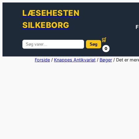
LÆSEHESTEN
SILKEBORG
F
🛒
Søg
Søg
0
efter:
Spring
Forside
/
Knappes Antikvariat
/
Bøger
/ Det er mer
til
indhold