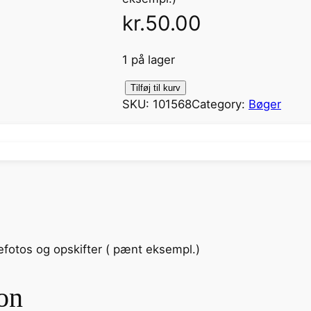
kr.
50.00
1 på lager
D
Tilføj til kurv
SKU:
101568
Category:
Bøger
e
t
e
r
m
e
r
e
efotos og opskifter ( pænt eksempl.)
b
a
r
on
'