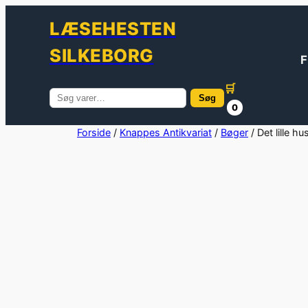
LÆSEHESTEN
SILKEBORG
F
🛒
Søg
Søg
0
efter:
Spring
Forside
/
Knappes Antikvariat
/
Bøger
/ Det lille h
til
indhold