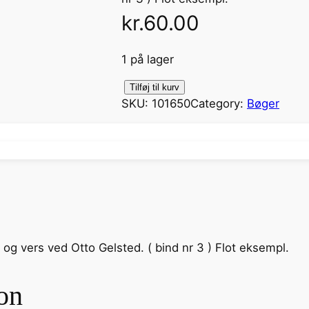
kr.
60.00
1 på lager
D
Tilføj til kurv
SKU:
101650
Category:
Bøger
e
t
l
i
l
l
e
h
 og vers ved Otto Gelsted. ( bind nr 3 ) Flot eksempl.
u
s
v
on
e