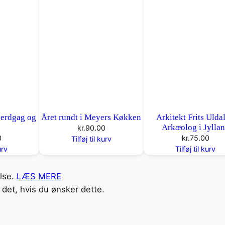
verdgag og
Året rundt i Meyers Køkken
Arkitekt Frits Uldal
Arkæolog i Jylla
kr.
90.00
0
kr.
75.00
Tilføj til kurv
urv
Tilføj til kurv
else.
LÆS MERE
det, hvis du ønsker dette.