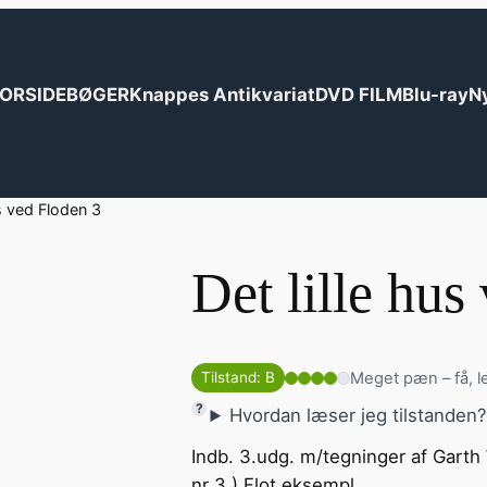
ORSIDE
BØGER
Knappes Antikvariat
DVD FILM
Blu-ray
N
us ved Floden 3
Det lille hus
Meget pæn – få, l
Tilstand: B
Hvordan læser jeg tilstanden
Indb. 3.udg. m/tegninger af Garth 
nr 3 ) Flot eksempl.