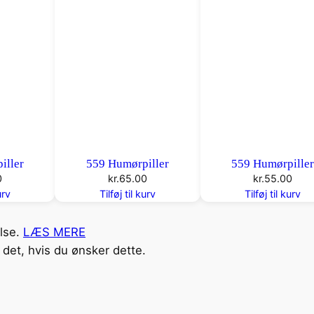
iller
559 Humørpiller
559 Humørpille
0
kr.
65.00
kr.
55.00
urv
Tilføj til kurv
Tilføj til kurv
else.
LÆS MERE
det, hvis du ønsker dette.