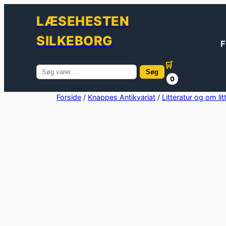
LÆSEHESTEN
SILKEBORG
F
🛒
Søg
Søg
0
efter:
Spring
Forside
/
Knappes Antikvariat
/
Litteratur og om lit
til
indhold