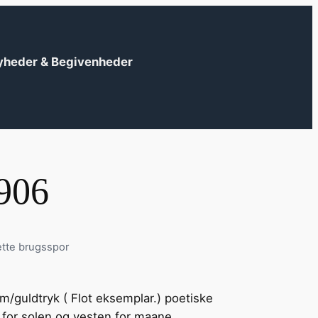
yheder & Begivenheder
1906
ette brugsspor
?
 m/guldtryk ( Flot eksemplar.) poetiske
n for solen og vesten for maane.