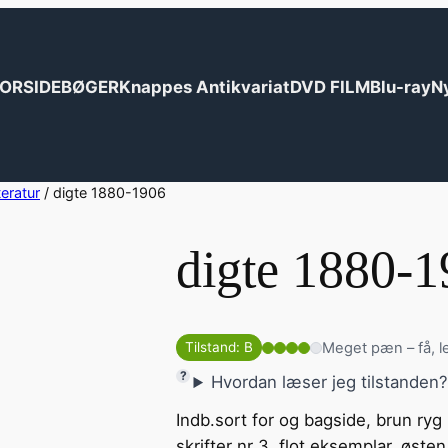
ORSIDE
BØGER
Knappes Antikvariat
DVD FILM
Blu-ray
N
teratur
/ digte 1880-1906
digte 1880-
Meget pæn – få, l
Tilstand: B
Hvordan læser jeg tilstanden
Indb.sort for og bagside, brun ryg
skrifter nr 3. flot eksemplar. øste