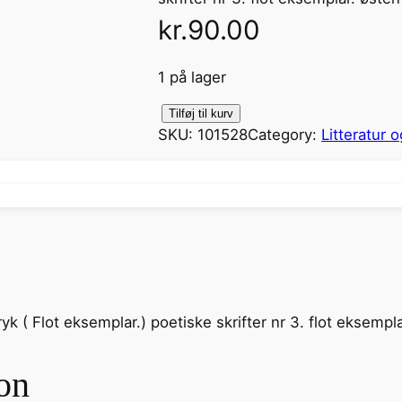
kr.
90.00
1 på lager
d
Tilføj til kurv
SKU:
101528
Category:
Litteratur o
i
g
t
e
1
8
8
0
yk ( Flot eksemplar.) poetiske skrifter nr 3. flot eksemp
-
1
9
on
0