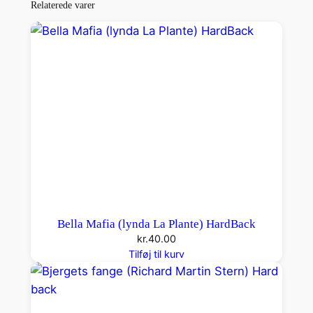
Relaterede varer
e
u
m
(
D
e
a
n
R
.
K
o
Bella Mafia (lynda La Plante) HardBack
o
kr.
40.00
n
Tilføj til kurv
t
z
)