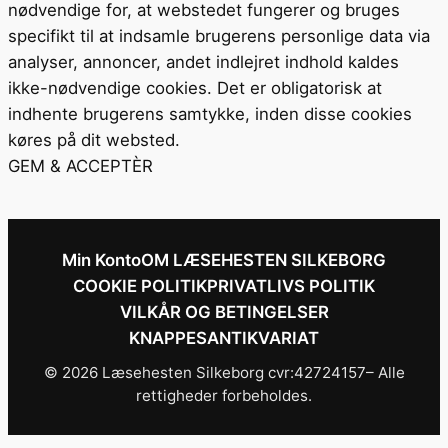
nødvendige for, at webstedet fungerer og bruges
specifikt til at indsamle brugerens personlige data via
analyser, annoncer, andet indlejret indhold kaldes
ikke-nødvendige cookies. Det er obligatorisk at
indhente brugerens samtykke, inden disse cookies
køres på dit websted.
GEM & ACCEPTÈR
Min Konto
OM LÆSEHESTEN SILKEBORG
COOKIE POLITIK
PRIVATLIVS POLITIK
VILKÅR OG BETINGELSER
KNAPPESANTIKVARIAT
© 2026 Læsehesten Silkeborg cvr:42724157– Alle
rettigheder forbeholdes.