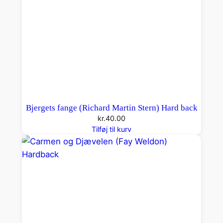
H
a
r
d
b
a
c
k
Bjergets fange (Richard Martin Stern) Hard back
a
kr.
40.00
n
Tilføj til kurv
t
a
l