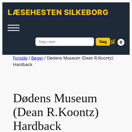
LÆSEHESTEN SILKEBORG
🛒
Søg
0
Søg
efter:
Spring
Forside
/
Bøger
/ Dødens Museum (Dean R.Koontz)
Hardback
til
indhold
Dødens Museum
(Dean R.Koontz)
Hardback