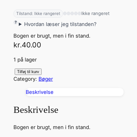
Ikke rangeret
Tilstand: Ikke rangeret
Hvordan læser jeg tilstanden?
Bogen er brugt, men i fin stand.
kr.
40.00
1 på lager
D
Tilføj til kurv
Category:
Bøger
ø
d
Beskrivelse
e
n
Beskrivelse
s
M
Bogen er brugt, men i fin stand.
u
s