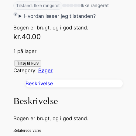
Ikke rangeret
Tilstand: Ikke rangeret
Hvordan læser jeg tilstanden?
Bogen er brugt, og i god stand.
kr.
40.00
1 på lager
D
Tilføj til kurv
Category:
Bøger
ø
t
Beskrivelse
r
e
Beskrivelse
(
C
Bogen er brugt, og i god stand.
o
n
Relaterede varer
s