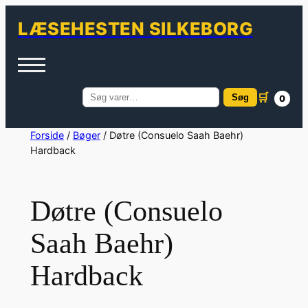
LÆSEHESTEN SILKEBORG
🛒
Søg
0
Søg
efter:
Spring
Forside
/
Bøger
/ Døtre (Consuelo Saah Baehr)
Hardback
til
indhold
Døtre (Consuelo
Saah Baehr)
Hardback