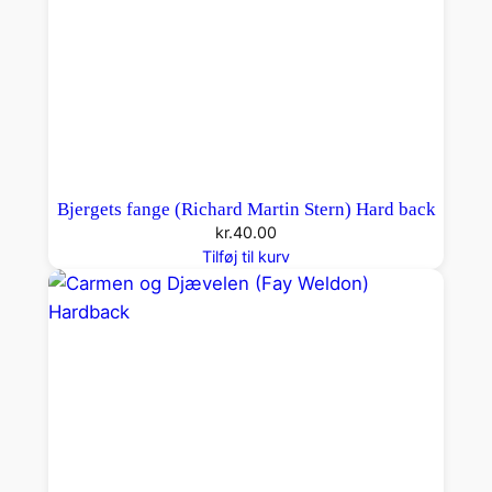
d
b
a
c
k
a
n
Bjergets fange (Richard Martin Stern) Hard back
t
kr.
40.00
a
Tilføj til kurv
l