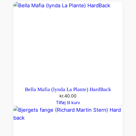
u
e
l
o
S
a
a
h
B
a
e
Bella Mafia (lynda La Plante) HardBack
h
kr.
40.00
r
Tilføj til kurv
)
H
a
r