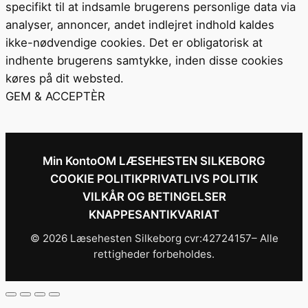
specifikt til at indsamle brugerens personlige data via
analyser, annoncer, andet indlejret indhold kaldes
ikke-nødvendige cookies. Det er obligatorisk at
indhente brugerens samtykke, inden disse cookies
køres på dit websted.
GEM & ACCEPTÈR
Min Konto
OM LÆSEHESTEN SILKEBORG
COOKIE POLITIK
PRIVATLIVS POLITIK
VILKÅR OG BETINGELSER
KNAPPESANTIKVARIAT
© 2026 Læsehesten Silkeborg cvr:42724157– Alle
rettigheder forbeholdes.