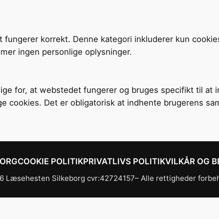
t fungerer korrekt. Denne kategori inkluderer kun cookie
mer ingen personlige oplysninger.
ige for, at webstedet fungerer og bruges specifikt til at
ge cookies. Det er obligatorisk at indhente brugerens sa
BORG
COOKIE POLITIK
PRIVATLIVS POLITIK
VILKÅR OG B
 Læsehesten Silkeborg cvr:42724157– Alle rettigheder forbe