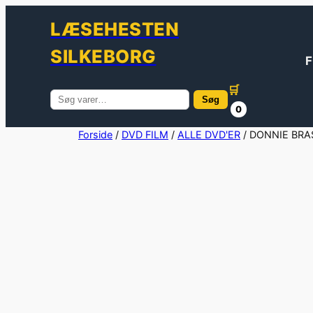
LÆSEHESTEN
SILKEBORG
F
🛒
Søg
Søg
0
efter:
Spring
Forside
/
DVD FILM
/
ALLE DVD'ER
/ DONNIE BRA
til
indhold