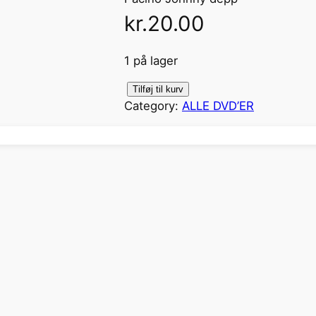
kr.
20.00
1 på lager
D
Tilføj til kurv
Category:
ALLE DVD’ER
O
N
N
I
E
B
R
A
S
C
O
(