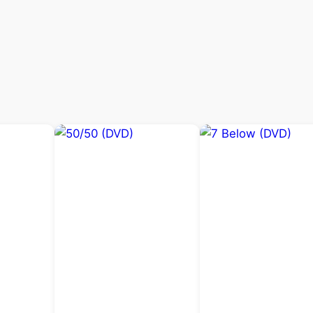
D
V
D
)
a
n
t
a
l