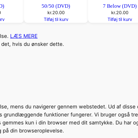
D)
50/50 (DVD)
7 Below (DVD)
0
kr.
20.00
kr.
20.00
urv
Tilføj til kurv
Tilføj til kurv
else.
LÆS MERE
det, hvis du ønsker dette.
velse, mens du navigerer gennem webstedet. Ud af disse 
tens grundlæggende funktioner fungerer. Vi bruger også t
s gemmes kun i din browser med dit samtykke. Du har og
g på din browseroplevelse.