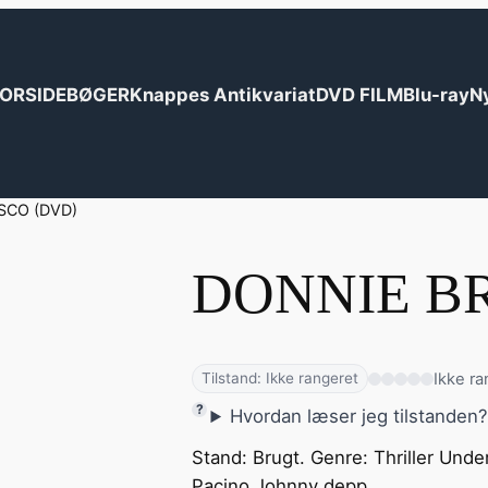
ORSIDE
BØGER
Knappes Antikvariat
DVD FILM
Blu-ray
N
SCO (DVD)
DONNIE B
Ikke ra
Tilstand: Ikke rangeret
Hvordan læser jeg tilstanden
Stand: Brugt. Genre: Thriller Unde
Pacino Johnny depp