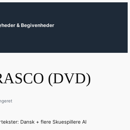
yheder & Begivenheder
RASCO (DVD)
ngeret
?
rtekster: Dansk + flere Skuespillere Al