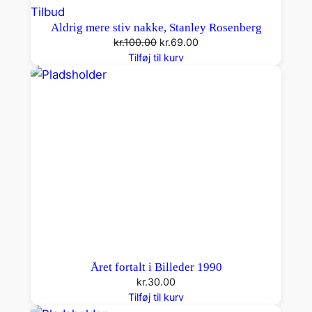
Vare
Tilbud
Aldrig mere stiv nakke, Stanley Rosenberg
på
Den
Den
kr.
100.00
kr.
69.00
tilbud
oprindelige
aktuelle
Tilføj til kurv
pris
pris
var:
er:
kr.100.00.
kr.69.00.
Året fortalt i Billeder 1990
kr.
30.00
Tilføj til kurv