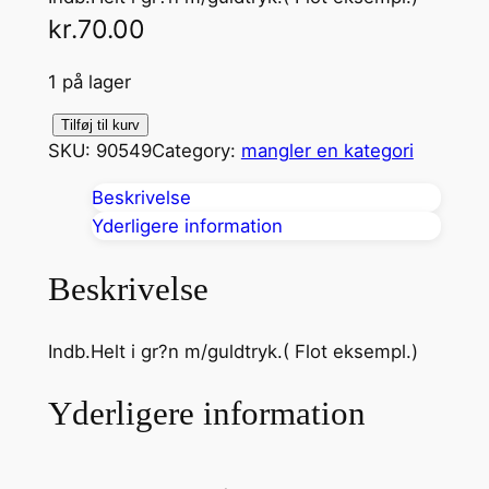
kr.
70.00
1 på lager
?
Tilføj til kurv
SKU:
90549
Category:
mangler en kategori
e
n
Beskrivelse
a
Yderligere information
n
t
Beskrivelse
a
l
Indb.Helt i gr?n m/guldtryk.( Flot eksempl.)
Yderligere information