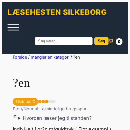
LÆSEHESTEN SILKEBORG
🛒
Søg
0
Søg
efter:
Spring
Forside
/
mangler en kategori
/ ?en
til
indhold
?en
Tilstand: C
Pæn/Normal – almindelige brugsspor
Hvordan læser jeg tilstanden?
Indb.Helt i gr?n m/guldtryk.( Flot eksempl.)