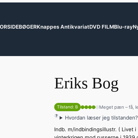
ORSIDE
BØGER
Knappes Antikvariat
DVD FILM
Blu-ray
N
Eriks Bog
Meget pæn – få, l
Tilstand: B
Hvordan læser jeg tilstanden
Indb. m/indbindingsillustr. ( Livet i
vinterkrigen mod russerne i 1939 o