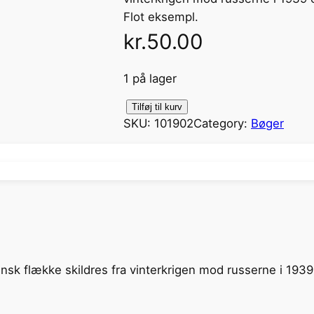
Flot eksempl.
kr.
50.00
1 på lager
E
Tilføj til kurv
SKU:
101902
Category:
Bøger
r
i
k
s
B
o
g
a
le finsk flække skildres fra vinterkrigen mod russerne i 193
n
t
a