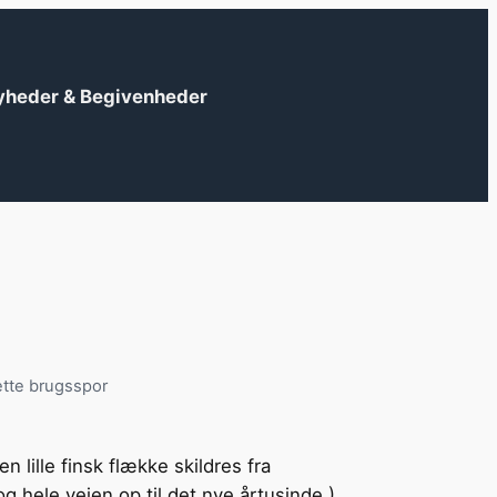
yheder & Begivenheder
ette brugsspor
?
 en lille finsk flække skildres fra
g hele vejen op til det nye årtusinde )