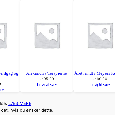
verdgag og
Alexandria Terapierne
Året rundt i Meyers 
kr.
95.00
kr.
90.00
0
Tilføj til kurv
Tilføj til kurv
urv
else.
LÆS MERE
det, hvis du ønsker dette.