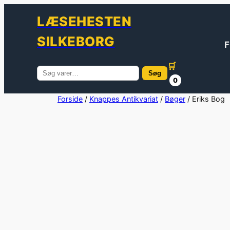
LÆSEHESTEN
SILKEBORG
F
🛒
Søg
Søg
0
efter:
Spring
Forside
/
Knappes Antikvariat
/
Bøger
/ Eriks Bog
til
indhold